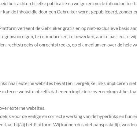
id betrachten bij elke publicatie en weigeren om de inhoud online 
r kan de inhoud die door een Gebruiker wordt gepubliceerd, zonder e
Platform verleent de Gebruiker gratis en op niet-exclusieve basis a
tegenwoordigen, te reproduceren, te bewerken, aan te passen, te wijzi
den, rechtstreeks of onrechtstreeks, op elk medium en over de hele w
inks naar externe websites bevatten. Dergelijke links impliceren niet
externe website of zelfs dat er een impliciete overeenkomst bestaa
over externe websites.
delijk voor de veilige en correcte werking van de hyperlinks en hun
 verlaat hij/zij het Platform. Wij kunnen dus niet aansprakelijk worde