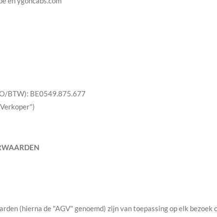
.be en ygoncabs.com
O/BTW): BE0549.875.677
"Verkoper")
ORWAARDEN
den (hierna de "AGV" genoemd) zijn van toepassing op elk bezoek of