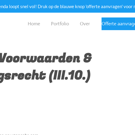
da loopt snel vol! Druk op de blauwe knop 'offerte aanvragen' voor 
Home
Portfolio
Over
Offerte aanvrag
Voorwaarden &
srecht (III.10.)