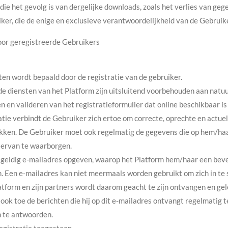
die het gevolg is van dergelijke downloads, zoals het verlies van geg
r, die de enige en exclusieve verantwoordelijkheid van de Gebruiker
oor geregistreerde Gebruikers
en wordt bepaald door de registratie van de gebruiker.
de diensten van het Platform zijn uitsluitend voorbehouden aan natuu
en en valideren van het registratieformulier dat online beschikbaar i
ie verbindt de Gebruiker zich ertoe om correcte, oprechte en actuele
rekken. De Gebruiker moet ook regelmatig de gegevens die op hem/ha
d ervan te waarborgen.
geldig e-mailadres opgeven, waarop het Platform hem/haar een bevest
en. Een e-mailadres kan niet meermaals worden gebruikt om zich in te 
atform en zijn partners wordt daarom geacht te zijn ontvangen en ge
 ook toe de berichten die hij op dit e-mailadres ontvangt regelmatig t
n te antwoorden.