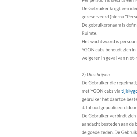
Per persoon is slechts één 
De Gebruiker krijgt een ide
gereserveerd (hierna "Perso
De gebruikersnaam is defini
Ruimte.
Het wachtwoord is persoonli
YGON cabs behoudt zich in i
weigeren in geval van niet
2)
Uitschrijven
De Gebruiker die regelmatig
met YGON cabs via
tijl@yg
gebruiker het daartoe best
d. Inhoud gepubliceerd doo
De Gebruiker verbindt zich e
aandacht besteden aan de b
de goede zeden. De Gebruike