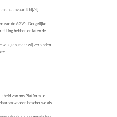
en en aanvaardt hij/zij
en van de AGV's. Dergelijke
trekking hebben en laten de
e wijzigen, maar wij verbinden
kte.
jkheid van ons Platform te
n daarom worden beschouwd als
k voor schade die het gevolg kan