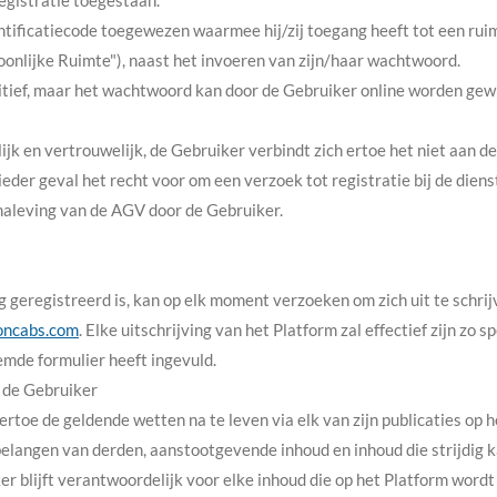
registratie toegestaan.
ntificatiecode toegewezen waarmee hij/zij toegang heeft tot een rui
onlijke Ruimte"), naast het invoeren van zijn/haar wachtwoord.
tief, maar het wachtwoord kan door de Gebruiker online worden gewijz
jk en vertrouwelijk, de Gebruiker verbindt zich ertoe het niet aan d
eder geval het recht voor om een verzoek tot registratie bij de diens
-naleving van de AGV door de Gebruiker.
 geregistreerd is, kan op elk moment verzoeken om zich uit te schri
oncabs.com
. Elke uitschrijving van het Platform zal effectief zijn zo 
emde formulier heeft ingevuld.
r de Gebruiker
rtoe de geldende wetten na te leven via elk van zijn publicaties op he
elangen van derden, aanstootgevende inhoud en inhoud die strijdig k
r blijft verantwoordelijk voor elke inhoud die op het Platform wordt