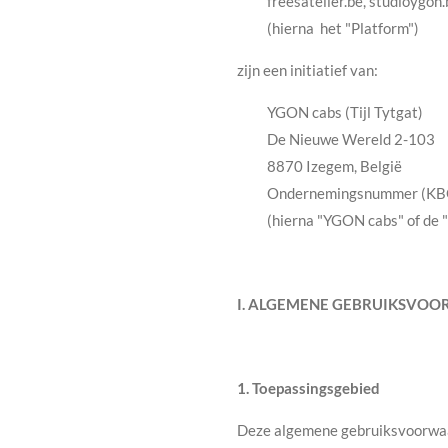
freesatelier.be, studioygon
(hierna het "Platform")
zijn een initiatief van:
YGON cabs (Tijl Tytgat)
De Nieuwe Wereld 2-103
8870 Izegem, België
Ondernemingsnummer (KB
(hierna "YGON cabs" of de 
I. ALGEMENE GEBRUIKSVO
1. Toepassingsgebied
Deze algemene gebruiksvoorwaar