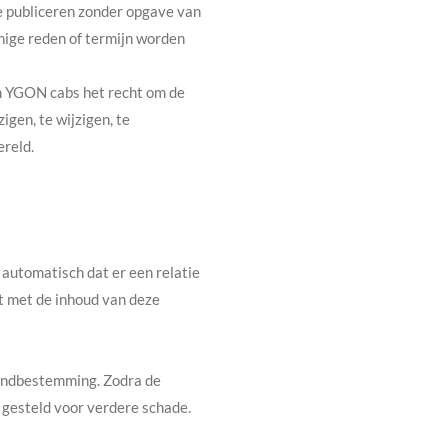
te publiceren zonder opgave van
nige reden of termijn worden
an YGON cabs het recht om de
gen, te wijzigen, te
ereld.
 automatisch dat er een relatie
t met de inhoud van deze
 eindbestemming. Zodra de
n gesteld voor verdere schade.