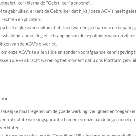
netgebruiker (hierna de "Gebruiker" genoemd).
 te gebruiken, erkent de Gebruiker dat hij/zij deze AGV's heeft gelez
 rechten en plichten.
bij schriftelijke overeenkomst afstand worden gedaan van de bepaling
 wijziging, aanvulling of schrapping van de bepalingen waarop zij be
ingen van de AGV's onverlet.
 om onze AGV's te allen tijde en zonder voorafgaande kennisgeving t
passen die van kracht waren op het moment dat u ons Platform gebrui
gatie
dzakelijke maatregelen om de goede werking, veiligheid en toegankeli
geen absolute werkingsgarantie bieden en onze handelingen moete
verbintenis.
ltijd op eigen risico van de Gebruiker. Wij zijn dus niet aansprakelij