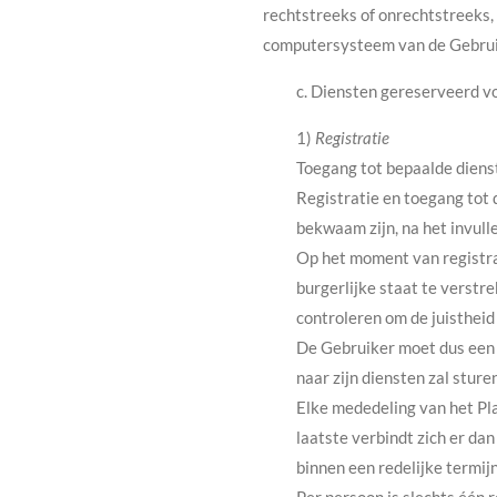
rechtstreeks of onrechtstreeks, 
computersysteem van de Gebruike
c. Diensten gereserveerd v
1)
Registratie
Toegang tot bepaalde dienst
Registratie en toegang tot 
bekwaam zijn, na het invull
Op het moment van registrat
burgerlijke staat te verst
controleren om de juisthei
De Gebruiker moet dus een 
naar zijn diensten zal stur
Elke mededeling van het Pl
laatste verbindt zich er dan
binnen een redelijke termij