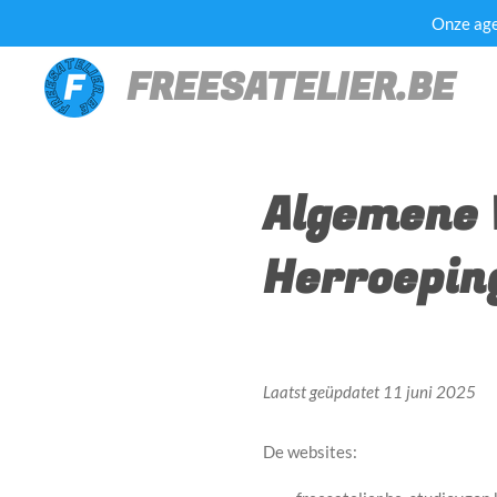
Onze agen
Ga
direct
FREESATELIER.BE
naar
de
hoofdinhoud
Algemene 
Herroeping
Laatst geüpdatet 11 juni 2025
De websites: