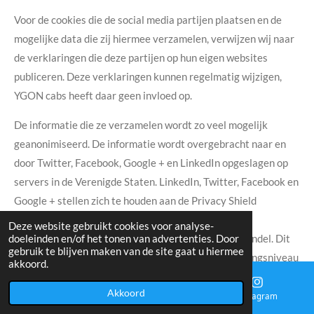
Voor de cookies die de social media partijen plaatsen en de
mogelijke data die zij hiermee verzamelen, verwijzen wij naar
de verklaringen die deze partijen op hun eigen websites
publiceren. Deze verklaringen kunnen regelmatig wijzigen,
YGON cabs heeft daar geen invloed op.
De informatie die ze verzamelen wordt zo veel mogelijk
geanonimiseerd. De informatie wordt overgebracht naar en
door Twitter, Facebook, Google + en LinkedIn opgeslagen op
servers in de Verenigde Staten. LinkedIn, Twitter, Facebook en
Google + stellen zich te houden aan de Privacy Shield
principes en zijn aangesloten bij het Privacy Shield-
Deze website gebruikt cookies voor analyse-
doeleinden en/of het tonen van advertenties. Door
programma van het Amerikaanse Ministerie van Handel. Dit
gebruik te blijven maken van de site gaat u hiermee
houdt in dat er sprake is van een passend beschermingsniveau
akkoord.
voor de verwerking van eventuele persoonsgegevens.
Akkoord
E-mailadres
Kaart
Instagram
Recht op inzage en correctie of verwijdering van uw gegevens